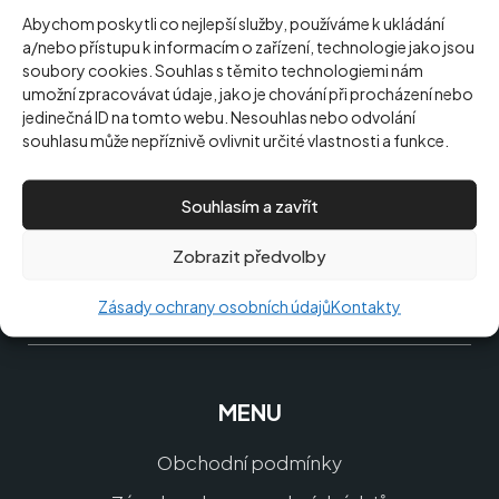
Abychom poskytli co nejlepší služby, používáme k ukládání
a/nebo přístupu k informacím o zařízení, technologie jako jsou
soubory cookies. Souhlas s těmito technologiemi nám
umožní zpracovávat údaje, jako je chování při procházení nebo
Jen to nejdůležitější pro
jedinečná ID na tomto webu. Nesouhlas nebo odvolání
souhlasu může nepříznivě ovlivnit určité vlastnosti a funkce.
váš obličej
Souhlasím a zavřít
Poctivě vyvinuto a vyrobeno v České republice.
Zobrazit předvolby
Zásady ochrany osobních údajů
Kontakty
MENU
Obchodní podmínky