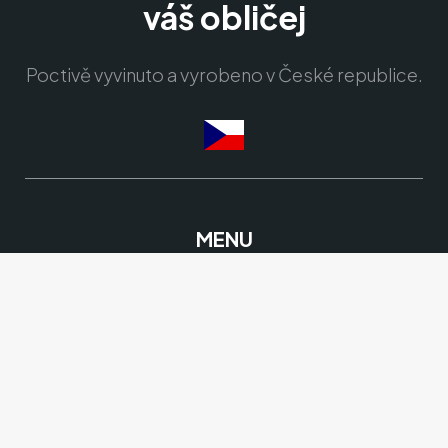
váš obličej
Poctivě vyvinuto a vyrobeno v České republice.
MENU
Obchodní podmínky
Zásada ochrany osobních údajů
Doprava a platba
Garance vrácení peněz
Hodnocení zákazníků