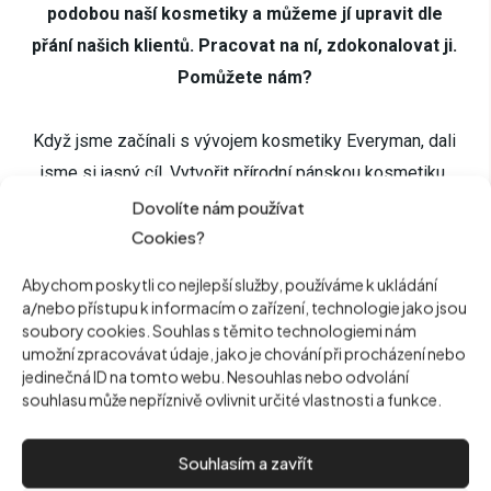
podobou naší kosmetiky a můžeme jí upravit dle
přání našich klientů. Pracovat na ní, zdokonalovat ji.
Pomůžete nám?
Když jsme začínali s vývojem kosmetiky Everyman, dali
jsme si jasný cíl. Vytvořit přírodní pánskou kosmetiku,
která bude obsahovat jen to nejdůležitější, žádný balast
Dovolíte nám používat
Cookies?
na víc a bude napěchovaná funkčními látkami k prasknutí.
A můžeme vám slíbit, že toho jsme se drželi a přivedli
Abychom poskytli co nejlepší služby, používáme k ukládání
jsme na trh něco, co v této cenové kategorii nemá
a/nebo přístupu k informacím o zařízení, technologie jako jsou
soubory cookies. Souhlas s těmito technologiemi nám
obdoby.
umožní zpracovávat údaje, jako je chování při procházení nebo
jedinečná ID na tomto webu. Nesouhlas nebo odvolání
Funkčnost kosmetiky je ale pouze jeden element. Dalším
souhlasu může nepříznivě ovlivnit určité vlastnosti a funkce.
elementem je komfort při používání. Vůně, jednoduchost
aplikace, vstřebávání, konzistence. Zde jsme se rozhodli
Souhlasím a zavřít
jít poměrně nekonvekční cestou. Do kosmetiky jsme