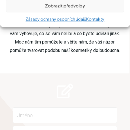
Zobrazit předvolby
nepřidávali žádnou parfemaci, žádné silikony, žádné
pěnivé látky. Prostě nic, co v kosmetice být nemusí, tam
Zásady ochrany osobních údajů
Kontakty
není. Velice nás zajímá, jak vnímáte kosmetiku vy. Co
vám vyhovuje, co se vám nelíbí a co byste udělali jinak.
Moc nám tím pomůžete a věřte nám, že váš názor
pomůže tvarovat podobu naší kosmetiky do budoucna.